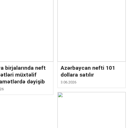
a birjalarında neft
Azərbaycan nefti 101
ətləri müxtəlif
dollara satılır
qamətlərdə dəyişib
3.06.2026
026