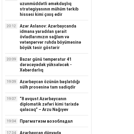
uzunmüddətli əməkdaşlıq
strategiyasının mühüm tərkib
hissəsi kimi çıxış edir
20:12
Azər Aslanov: Azərbaycanda
idmana yaradılan şərait
övladlarımızın sağlam və
vətənpərvər ruhda böyüməsinə
böyük təsir göstərir
20:09
Bazar günü temperatur 41
dərəcəyədək yüksələcək -
Xəbərdarlıq
19:09
Azərbaycan özünün başlatdığı
sülh prosesinə tam sadiqdir
19:07
“8 avqust Azərbaycanın
diplomatik zəfəri kimi tarixdə
qalacaq” – Arzu Nağıyev
19:04
Прагматизм возобладал
17:34
Azərbaycan dünyada