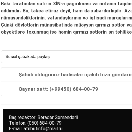
Bakı tərəfindən səfirin XİN-ə çağırılması və notanın təqd
addımdır. Bu, təkcə etiraz deyil, həm də xəbərdarlıqdır. A
nümayəndəliklərinin, vətəndaşlarının və iqtisadi maraqların
Çünki dövlətlərin münasibətində müəyyən qırmızı xətlər va
obyektlərə toxunmaq isə həmin qırmızı xətlərin ən təhlükəli
Sosial şəbəkədə paylaş
Şahidi olduğunuz hadisələri çəkib bizə göndəri
Qaynar xətt: (+99450) 684-00-79
Baş redaktor: Bəradər Səməndərli
Telefon: (050) 684-00-79
E-mail: atributinfo@mail.ru