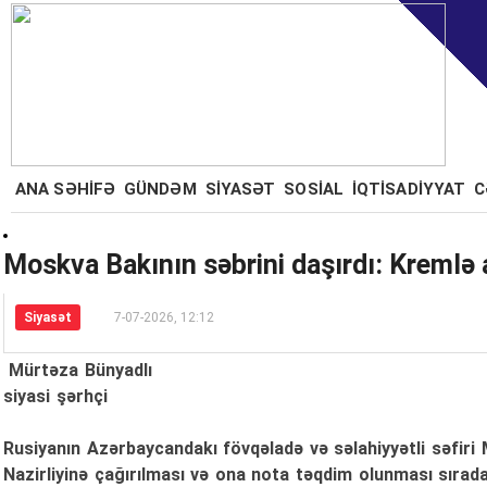
ANA SƏHİFƏ
GÜNDƏM
SİYASƏT
SOSİAL
İQTİSADİYYAT
C
Moskva Bakının səbrini daşırdı: Kremlə 
Siyasət
7-07-2026, 12:12
Mürtəza Bünyadlı
siyasi şərhçi
Rusiyanın Azərbaycandakı fövqəladə və səlahiyyətli səfiri 
Nazirliyinə çağırılması və ona nota təqdim olunması sırada