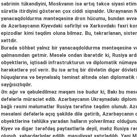
səbrinin tükəndiyini, Moskvanın isə artıq təkcə siyasi etima
sürətlə itirdiyini göstərən çox ciddi siqnaldır. Ukraynanın
yanacaqdoldurma məntəqəsinə dron hücumu, bundan əvvəl is
də Azərbaycanın Kiyevdəki səfirliyi və Xarkovdakı fəxri k
epizodlar kimi təqdim oluna bilməz. Bu, təkrarlanan, sistem
xəttdir.
Burada söhbət yalnız bir yanacaqdoldurma məntəqəsinə və
qalmasından getmir. Məsələ ondan ibarətdir ki, Rusiya ar
obyektlərin, iqtisadi infrastrukturun və diplomatik nümayən
hərəkətlərə yol verir. Bu isə artıq bir dövlətin digər dövlə
hüquqlarına və beynəlxalq təminat altında olan diplomati
sayğısızlıqdır.
Ən ağır və qəbuledilməz məqam isə budur ki, Bakı bu məsə
dəfələrlə müraciət edib. Azərbaycanın Ukraynadakı diplomat
bağlı rəsmi məlumatlar Rusiya tərəfinə təqdim olunub. Az
məsələni dəfələrlə açıq şəkildə dilə gətirib, Azərbaycanın
obyektlərinə təhlükə yaradan halların yolverilməz olduğu
Kiyev və digər tərəfdaş paytaxtlarla deyil, məhz Rusiya rə
olunub, xəbərdarlıqlar edilib, məsuliyyət xatırladılıb. Yəni 