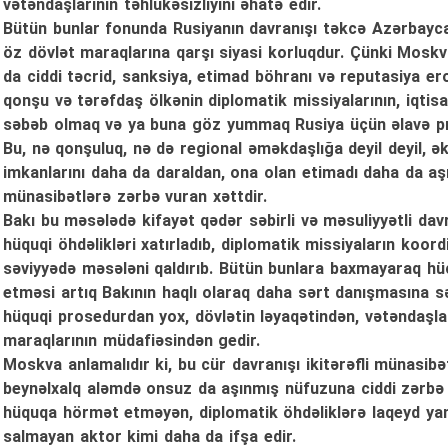
vətəndaşlarının təhlükəsizliyini əhatə edir.
Bütün bunlar fonunda Rusiyanın davranışı təkcə Azərbaycan
öz dövlət maraqlarına qarşı siyasi korluqdur. Çünki Moskv
da ciddi təcrid, sanksiya, etimad böhranı və reputasiya ero
qonşu və tərəfdaş ölkənin diplomatik missiyalarının, iqtis
səbəb olmaq və ya buna göz yummaq Rusiya üçün əlavə pr
Bu, nə qonşuluq, nə də regional əməkdaşlığa deyil deyil, 
imkanlarını daha da daraldan, ona olan etimadı daha da aşı
münasibətlərə zərbə vuran xəttdir.
Bakı bu məsələdə kifayət qədər səbirli və məsuliyyətli davr
hüquqi öhdəlikləri xatırladıb, diplomatik missiyaların koord
səviyyədə məsələni qaldırıb. Bütün bunlara baxmayaraq hüc
etməsi artıq Bakının haqlı olaraq daha sərt danışmasına s
hüquqi prosedurdan yox, dövlətin ləyaqətindən, vətəndaşları
maraqlarının müdafiəsindən gedir.
Moskva anlamalıdır ki, bu cür davranışı ikitərəfli münasibə
beynəlxalq aləmdə onsuz da aşınmış nüfuzuna ciddi zərbə 
hüquqa hörmət etməyən, diplomatik öhdəliklərə laqeyd yan
salmayan aktor kimi daha da ifşa edir.