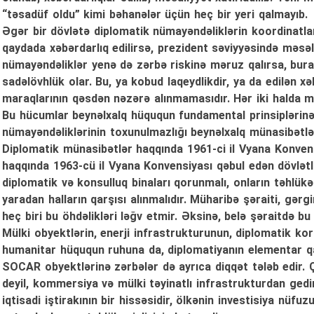
“təsadüf oldu” kimi bəhanələr üçün heç bir yeri qalmayıb.
Əgər bir dövlətə diplomatik nümayəndəliklərin koordinatla
qaydada xəbərdarlıq edilirsə, prezident səviyyəsində məsə
nümayəndəliklər yenə də zərbə riskinə məruz qalırsa, bur
sadəlövhlük olar. Bu, ya kobud laqeydlikdir, ya da edilən 
maraqlarının qəsdən nəzərə alınmamasıdır. Hər iki halda m
Bu hücumlar beynəlxalq hüququn fundamental prinsiplərinə 
nümayəndəliklərinin toxunulmazlığı beynəlxalq münasibətlər
Diplomatik münasibətlər haqqında 1961-ci il Vyana Konven
haqqında 1963-cü il Vyana Konvensiyası qəbul edən dövlətl
diplomatik və konsulluq binaları qorunmalı, onların təhlükəs
yaradan halların qarşısı alınmalıdır. Müharibə şəraiti, gərg
heç biri bu öhdəlikləri ləğv etmir. Əksinə, belə şəraitdə bu
Mülki obyektlərin, enerji infrastrukturunun, diplomatik ko
humanitar hüququn ruhuna da, diplomatiyanın elementar qa
SOCAR obyektlərinə zərbələr də ayrıca diqqət tələb edir.
deyil, kommersiya və mülki təyinatlı infrastrukturdan gedi
iqtisadi iştirakının bir hissəsidir, ölkənin investisiya nüfuz