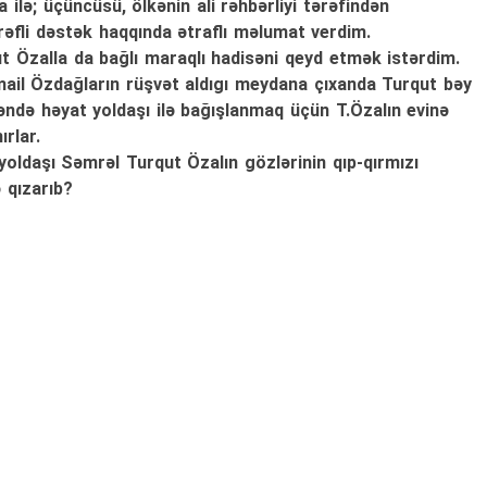
a ilə; üçüncüsü, ölkənin ali rəhbərliyi tərəfindən
rəfli dəstək haqqında ətraflı məlumat verdim.
t Özalla da bağlı maraqlı hadisəni qeyd etmək istərdim.
smail Özdağların rüşvət aldıgı meydana çıxanda Turqut bəy
əndə həyat yoldaşı ilə bağışlanmaq üçün T.Özalın evinə
rlar.
oldaşı Səmrəl Turqut Özalın gözlərinin qıp-qırmızı
 qızarıb?