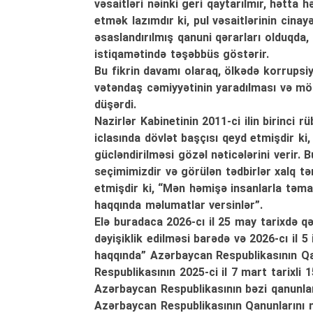
vəsaitləri nəinki geri qaytarılmır, hətta 
etmək lazımdır ki, pul vəsaitlərinin cina
əsaslandırılmış qanuni qərarları olduqda
istiqamətində təşəbbüs göstərir.
Bu fikrin davamı olaraq, ölkədə korrupsi
vətəndaş cəmiyyətinin yaradılması və mö
düşərdi.
Nazirlər Kabinetinin 2011-ci ilin birinci 
iclasında dövlət başçısı qeyd etmişdir ki
gücləndirilməsi gözəl nəticələrini verir. 
seçimimizdir və görülən tədbirlər xalq tə
etmişdir ki, “Mən həmişə insanlarla təm
haqqında məlumatlar versinlər”.
Elə buradaca 2026-cı il 25 may tarixdə 
dəyişiklik edilməsi barədə və 2026-cı il 
haqqında” Azərbaycan Respublikasının Qa
Respublikasının 2025-ci il 7 mart tarixli
Azərbaycan Respublikasının bəzi qanunlar
Azərbaycan Respublikasının Qanunlarını 