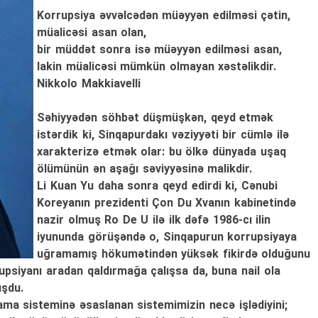
Korrupsiya əvvəlcədən müəyyən edilməsi çətin,
müalicəsi asan olan,
bir müddət sonra isə müəyyən edilməsi asan,
lakin müalicəsi mümkün olmayan xəstəlikdir.
Nikkolo Makkiavelli
Səhiyyədən söhbət düşmüşkən, qeyd etmək
istərdik ki, Sinqapurdakı vəziyyəti bir cümlə ilə
xarakterizə etmək olar: bu ölkə dünyada uşaq
ölümünün ən aşağı səviyyəsinə malikdir.
Li Kuan Yu daha sonra qeyd edirdi ki, Cənubi
Koreyanın prezidenti Çon Du Xvanın kabinetində
nazir olmuş Ro De U ilə ilk dəfə 1986-cı ilin
iyununda görüşəndə o, Sinqapurun korrupsiyaya
uğramamış hökumətindən yüksək fikirdə olduğunu
rupsiyanı aradan qaldırmağa çalışsa da, buna nail ola
uşdu.
ma sisteminə əsaslanan sistemimizin necə işlədiyini;