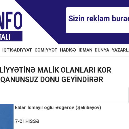
Sizin reklam bura
İQTİSADİYYAT
CƏMİYYƏT
HADİSƏ
İDMAN
DÜNYA
YAZARL
LİYYƏTİNƏ MALİK OLANLARI KOR
Ə QANUNSUZ DONU GEYİNDİRƏR
Eldar İsmayıl oğlu Əsgərov (Şəkibəyov)
7-Cİ HİSSƏ