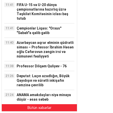
11:41
FIFA U-15 və U-20 dünya
çempionatlarına hazırlıq üzrə
Təşkilat Komitəsinin iclası baş
tutub
11:41
Çempionlar Liqası: "Orxus"
"Sabah"a qalib gəlib
11:40
Azərbaycan aqrar elminin qüdrətli
siması – Professor İbrahim Həsən
oğlu Cəfərovun zəngin irsi və
nümunəvi fəaliyyəti
11:38
Professor Dilqəm Quliyev - 76
21:26
Deputat: Laçın azadlığın, Böyük
Qayıdışın və sürətli inkişafın
rəmzinə çevrilib
21:24
ANAMA əməkdaşları niyə minaya
düşür - əsas səbəb
Bütün xəbərlər