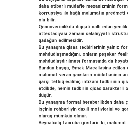
daha etibarlı müdafiə mexanizminin forma
korrupsiya ilə bağlı məlumatın predmeti 
ola bilir.
Qanunvericilikdə diqqəti cəlb edən yenilik
attestasiyası zamanı səlahiyyətli strukt
qadağan edilməsidir.
Bu yanaşma qisas tədbirlərinin yalnız fo
məhdudlaşmadığını, onların peşəkar fəali
məhdudlaşdırılması formasında da həyata k
Bundan başqa, Əmək Məcəlləsinə edilən də
məlumat verən şəxslərin müdafiəsinin ən 
qarşı tətbiq edilmiş intizam tədbirinin qi
etdikdə, həmin tədbirin qisas xarakterli
düşür.
Bu yanaşma formal bərabərlikdən daha çox
işçinin rəhbərliyin daxili motivlərini və 
olaraq mümkün olmur.
Beynəlxalq təcrübə göstərir ki, məlumat