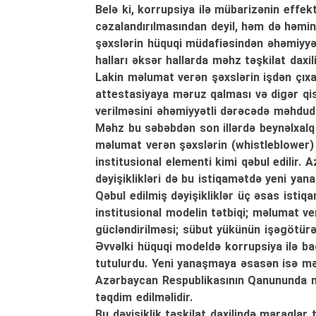
Belə ki, korrupsiya ilə mübarizənin effe
cəzalandırılmasından deyil, həm də həm
şəxslərin hüquqi müdafiəsindən əhəmiyyətl
halları əksər hallarda məhz təşkilat daxil
Lakin məlumat verən şəxslərin işdən çıxa
attestasiyaya məruz qalması və digər qis
verilməsini əhəmiyyətli dərəcədə məhdudl
Məhz bu səbəbdən son illərdə beynəlxalq h
məlumat verən şəxslərin (whistleblower
institusional elementi kimi qəbul edilir.
dəyişiklikləri də bu istiqamətdə yeni yan
Qəbul edilmiş dəyişikliklər üç əsas istiq
institusional modelin tətbiqi; məlumat ve
gücləndirilməsi; sübut yükünün işəgötürə
Əvvəlki hüquqi modeldə korrupsiya ilə b
tutulurdu. Yeni yanaşmaya əsasən isə mə
Azərbaycan Respublikasının Qanununda nə
təqdim edilməlidir.
Bu dəyişiklik təşkilat daxilində maraqla