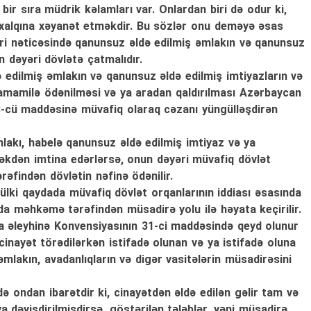
 bir sıra müdrik kəlamları var. Onlardan biri də odur ki,
alqına xəyanət etməkdir. Bu sözlər onu deməyə əsas
ləri nəticəsində qanunsuz əldə edilmiş əmlakın və qanunsuz
n dəyəri dövlətə çatmalıdır.
ə edilmiş əmlakın və qanunsuz əldə edilmiş imtiyazların və
tamamilə ödənilməsi və ya aradan qaldırılması Azərbaycan
13-cü maddəsinə müvafiq olaraq cəzanı yüngülləşdirən
mlakı, habelə qanunsuz əldə edilmiş imtiyaz və ya
əkdən imtina edərlərsə, onun dəyəri müvafiq dövlət
əfindən dövlətin nəfinə ödənilir.
ülki qaydada müvafiq dövlət orqanlarının iddiası əsasında
a məhkəmə tərəfindən müsadirə yolu ilə həyata keçirilir.
iya əleyhinə Konvensiyasının 31-ci maddəsində qeyd olunur
, cinayət törədilərkən istifadə olunan və ya istifadə oluna
 əmlakın, avadanlıqların və digər vasitələrin müsadirəsini
ə ondan ibarətdir ki, cinayətdən əldə edilən gəlir tam və
 dəyişdirilmişdirsə, göstərilən tələblər, yəni müsadirə