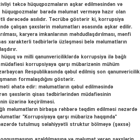
ktivliyi təkcə hüquqpozmaların aşkar edilməsindən və
in hüquqpozmalar barədə məlumat verməyə hazır olan
i dərəcədə asılıdır. Təcrübə göstərir ki, korrupsiya
ində çalışan şəxslərin məlumatları əsasında aşkar edilir.
rılması, karyera imkanlarının məhdudlaşdırılması, mənfi
as xarakterli tədbirlərlə üzləşməsi belə məlumatların
aşdırır.
üquq və milli qanunvericiliklərdə korrupsiya ilə bağlı
) müdafiəsi korrupsiyaya qarşı mübarizənin mühüm
 Azərbaycan Respublikasında qəbul edilmiş son qanunvericilik
aşmanın formalaşdığını göstərir.
aməti əhatə edir: məlumatların qəbul edilməsində
rən şəxslərin qisas tədbirlərindən müdafiəsinin
nin üzərinə keçirilməsi.
ağlı məlumatların birbaşa rəhbərə təqdim edilməsi nəzərdə
lumatlar "Korrupsiyaya qarşı mübarizə haqqında"
zərdə tutulmuş səlahiyyətli struktur bölməyə (şəxsə)
r toqquşmasının azaldılmasına və məlumat verən şəxslərin