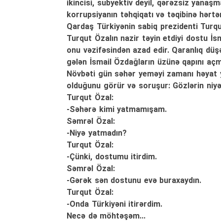
ikincisi, subyektiv deyil, qərəzsiz yanaşm
korrupsiyanın təhqiqatı və təqibinə hərtə
Qardaş Türkiyənin sabiq prezidenti Turqu
Turqut Özalın nazir təyin etdiyi dostu İ
onu vəzifəsindən azad edir. Qaranlıq düş
gələn İsmail Özdağların üzünə qapını açmı
Növbəti gün səhər yeməyi zamanı həyat y
olduğunu görür və soruşur: Gözlərin niyə
Turqut Özal:
-Səhərə kimi yatmamışam.
Səmrəl Özal:
-Niyə yatmadın?
Turqut Özal:
-Çünki, dostumu itirdim.
Səmrəl Özal:
-Gərək sən dostunu evə buraxaydın.
Turqut Özal:
-Onda Türkiyəni itirərdim.
Necə də möhtəşəm...