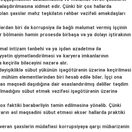
laşdırılmasına xidmət edir. Çünki bir çox hallarda
olan şəxslər məhz təşkilatın rəhbər vəzifəli əməkdaşları
lərdən biri də korrupsiya ilə bağlı məlumat vermiş işçinin
ur bölmənin həmin prosesdə birbaşa və ya dolayı iştirakının
rmal intizam tənbehi və ya işdən azadetmə ilə
yyətin qiymətləndirilməsi və karyera imkanlarının
eçirilə biləcəyini nəzərə alır.
yişikliklə sübut yükünün işəgötürənin üzərinə keçirilməsi
mühüm elementlərindən biri hesab edilə bilər. İşçi ona
sas məqsədi daşıdığına dair əsaslandırılmış dəlillər təqdim
 olmadığını sübut etmək vəzifəsi işəgötürənin üzərinə
 faktiki bərabərliyin təmin edilməsinə yönəlib. Çünki
qərarın əsl məqsədini sübut etməsi əksər hallarda praktiki
 verən şəxslərin müdafiəsi korrupsiyaya qarşı mübarizənin