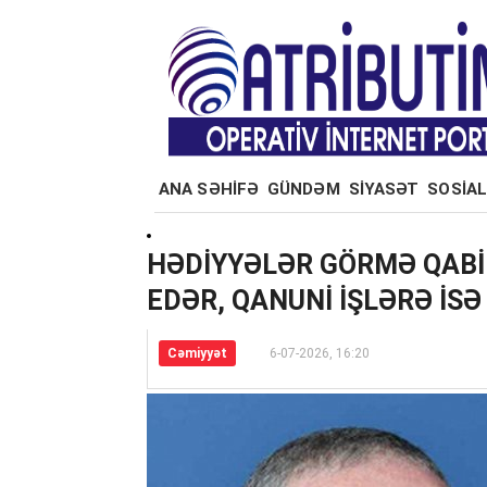
ANA SƏHİFƏ
GÜNDƏM
SİYASƏT
SOSİAL
HƏDİYYƏLƏR GÖRMƏ QABİ
EDƏR, QANUNİ İŞLƏRƏ İS
Cəmiyyət
6-07-2026, 16:20