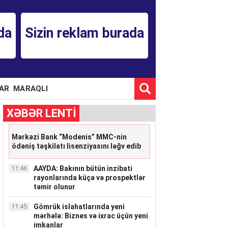
da
Sizin reklam burada
AR
MARAQLI
XƏBƏR LENTİ
Mərkəzi Bank “Modenis” MMC-nin
ödəniş təşkilatı lisenziyasını ləğv edib
11:46
AAYDA: Bakının bütün inzibati
rayonlarında küçə və prospektlər
təmir olunur
11:45
Gömrük islahatlarında yeni
mərhələ: Biznes və ixrac üçün yeni
imkanlar