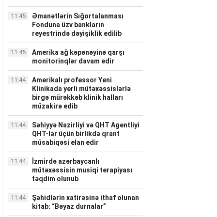
11:45
Əmanətlərin Sığortalanması
Fonduna üzv bankların
reyestrində dəyişiklik edilib
11:45
Amerika ağ kəpənəyinə qarşı
monitorinqlər davam edir
11:44
Amerikalı professor Yeni
Klinikada yerli mütəxəssislərlə
birgə mürəkkəb klinik halları
müzakirə edib
11:44
Səhiyyə Nazirliyi və QHT Agentliyi
QHT-lər üçün birlikdə qrant
müsabiqəsi elan edir
11:44
İzmirdə azərbaycanlı
mütəxəssisin musiqi terapiyası
təqdim olunub
11:44
Şəhidlərin xatirəsinə ithaf olunan
kitab: “Bəyaz durnalar”