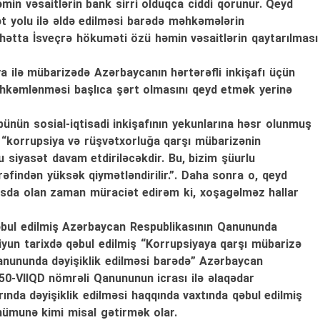
həmin vəsaitlərin bank sirri olduqca ciddi qorunur. Qeyd
yət yolu ilə əldə edilməsi barədə məhkəmələrin
, hətta İsveçrə hökuməti özü həmin vəsaitlərin qaytarılması
ya ilə mübarizədə Azərbaycanın hərtərəfli inkişafı üçün
hkəmlənməsi başlıca şərt olmasını qeyd etmək yerinə
rübünün sosial-iqtisadi inkişafının yekunlarına həsr olunmuş
, “korrupsiya və rüşvətxorluğa qarşı mübarizənin
Bu siyasət davam etdiriləcəkdir. Bu, bizim şüurlu
rəfindən yüksək qiymətləndirilir.”. Daha sonra o, qeyd
asda olan zaman müraciət edirəm ki, xoşagəlməz hallar
qəbul edilmiş Azərbaycan Respublikasının Qanununda
5 iyun tarixdə qəbul edilmiş “Korrupsiyaya qarşı mübarizə
nununda dəyişiklik edilməsi barədə” Azərbaycan
 150-VIIQD nömrəli Qanununun icrası ilə əlaqədar
ında dəyişiklik edilməsi haqqında vaxtında qəbul edilmiş
nümunə kimi misal gətirmək olar.