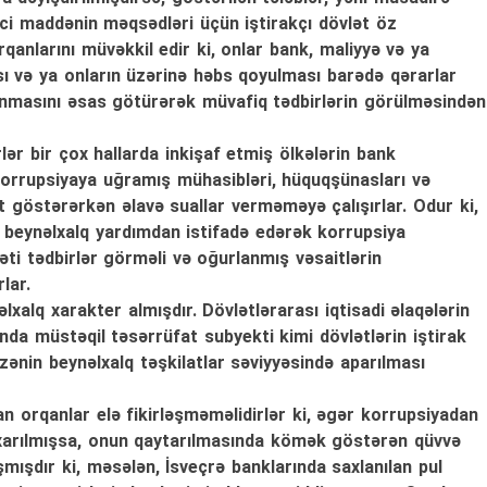
ci maddənin məqsədləri üçün iştirakçı dövlət öz
qanlarını müvəkkil edir ki, onlar bank, maliyyə və ya
 və ya onların üzərinə həbs qoyulması barədə qərarlar
orunmasını əsas götürərək müvafiq tədbirlərin görülməsindən
rlər bir çox hallarda inkişaf etmiş ölkələrin bank
 korrupsiyaya uğramış mühasibləri, hüquqşünasları və
t göstərərkən əlavə suallar verməməyə çalışırlar. Odur ki,
 beynəlxalq yardımdan istifadə edərək korrupsiya
əti tədbirlər görməli və oğurlanmış vəsaitlərin
lar.
lxalq xarakter almışdır. Dövlətlərarası iqtisadi əlaqələrin
ında müstəqil təsərrüfat subyekti kimi dövlətlərin iştirak
nin beynəlxalq təşkilatlar səviyyəsində aparılması
n orqanlar elə fikirləşməməlidirlər ki, əgər korrupsiyadan
çıxarılmışsa, onun qaytarılmasında kömək göstərən qüvvə
mışdır ki, məsələn, İsveçrə banklarında saxlanılan pul