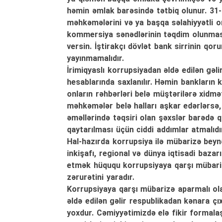
həmin əmlak barəsində tətbiq olunur. 31-
məhkəmələrini və ya başqa səlahiyyətli or
kommersiya sənədlərinin təqdim olunması
versin. İştirakçı dövlət bank sirrinin q
yayınmamalıdır.
İrimiqyaslı korrupsiyadan əldə edilən gəli
hesablarında saxlanılır. Həmin bankların
onların rəhbərləri belə müştərilərə xidmə
məhkəmələr belə halları aşkar edərlərsə,
əməllərində təqsiri olan şəxslər barədə q
qaytarılması üçün ciddi addımlar atmalıdır
Hal-hazırda korrupsiya ilə mübarizə beynə
inkişafı, regional və dünya iqtisadi bazar
etmək hüququ korrupsiyaya qarşı mübarizə
zərurətini yaradır.
Korrupsiyaya qarşı mübarizə aparmalı ola
əldə edilən gəlir respublikadan kənara 
yoxdur. Cəmiyyətimizdə elə fikir formalaş