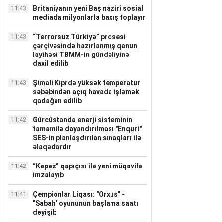
11:43
Britaniyanın yeni Baş naziri sosial
mediada milyonlarla baxış toplayır
11:43
“Terrorsuz Türkiyə” prosesi
çərçivəsində hazırlanmış qanun
layihəsi TBMM-in gündəliyinə
daxil edilib
11:43
Şimali Kiprdə yüksək temperatur
səbəbindən açıq havada işləmək
qadağan edilib
11:42
Gürcüstanda enerji sisteminin
tamamilə dayandırılması "Enquri"
SES-in planlaşdırılan sınaqları ilə
əlaqədardır
11:42
“Kəpəz” qapıçısı ilə yeni müqavilə
imzalayıb
11:41
Çempionlar Liqası: "Orxus" -
"Sabah" oyununun başlama saatı
dəyişib