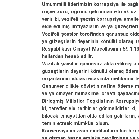
Ümummilli liderimizin korrupsiya ilə bağlı
rüşvətxoru, oğrunu qəhrəman etmək öz x
verir ki, vəzifəli şəxsin korrupsiya əməl
əldə edilmiş imtiyazların və ya güzəştləri
Vəzifəli şəxslər tərəfindən qanunsuz əld
ya güzəştlərin dəyərinin könüllü olaraq 
Respublikası Cinayət Məcəlləsinin 59.1.
hallardan hesab edilir.
Vəzifəli şəxslər qanunsuz əldə edilmiş ə
güzəştlərin dəyərini könüllü olaraq ödəm
orqanlarının iddiası əsasında məhkəmə tər
Qanunvericiliklə dövlətin nəfinə ödəmə m
və ya cinayət mühakimə icraatı qaydasınd
Birləşmiş Millətlər Təşkilatının Korrups
ki, tərəflər elə tədbirlər görməlidirlər ki
biləcək cinayətdən əldə edilən gəlirlərin,
təmin etmək mümkün olsun.
Konvensiyanın əsas müddəalarından biri d
ya qismən başqa əmlaka çevrilmişsə və ya