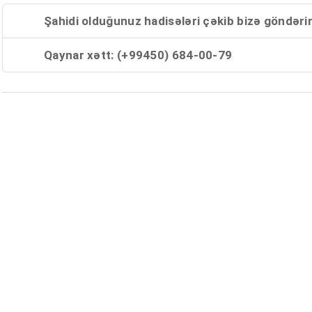
Şahidi olduğunuz hadisələri çəkib bizə göndəri
Qaynar xətt: (+99450) 684-00-79