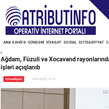
ANA SƏHİFƏ
GÜNDƏM
SİYASƏT
SOSİAL
İQTİSADİYYAT
C
Ağdam, Füzuli və Xocavənd rayonlarında
işləri açıqlanıb
İqtisadiyyat
15-07-2025, 12:31