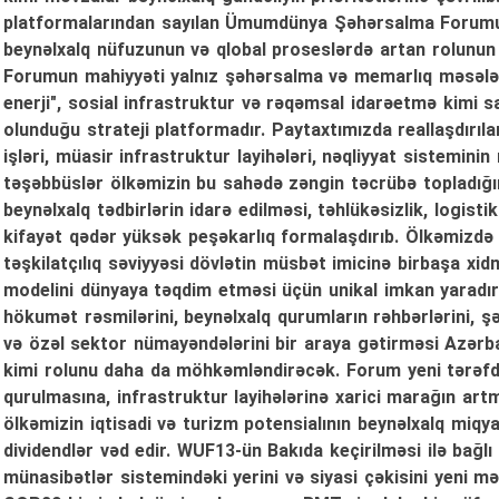
platformalarından sayılan Ümumdünya Şəhərsalma Forumun
beynəlxalq nüfuzunun və qlobal proseslərdə artan rolunun 
Forumun mahiyyəti yalnız şəhərsalma və memarlıq məsələləri
enerji", sosial infrastruktur və rəqəmsal idarəetmə kimi 
olunduğu strateji platformadır. Paytaxtımızda reallaşdırıl
işləri, müasir infrastruktur layihələri, nəqliyyat sistemini
təşəbbüslər ölkəmizin bu sahədə zəngin təcrübə topladığın
beynəlxalq tədbirlərin idarə edilməsi, təhlükəsizlik, logis
kifayət qədər yüksək peşəkarlıq formalaşdırıb. Ölkəmizdə
təşkilatçılıq səviyyəsi dövlətin müsbət imicinə birbaşa xi
modelini dünyaya təqdim etməsi üçün unikal imkan yaradır
hökumət rəsmilərini, beynəlxalq qurumların rəhbərlərini, 
və özəl sektor nümayəndələrini bir araya gətirməsi Azərb
kimi rolunu daha da möhkəmləndirəcək. Forum yeni tərəfdaş
qurulmasına, infrastruktur layihələrinə xarici marağın ar
ölkəmizin iqtisadi və turizm potensialının beynəlxalq miqy
dividendlər vəd edir. WUF13-ün Bakıda keçirilməsi ilə bağl
münasibətlər sistemindəki yerini və siyasi çəkisini yeni mə