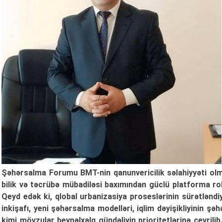
Şəhərsalma Forumu BMT-nin qanunvericilik səlahiyyəti olm
bilik və təcrübə mübadiləsi baxımından güclü platforma ro
Qeyd edək ki, qlobal urbanizasiya proseslərinin sürətləndi
inkişafı, yeni şəhərsalma modelləri, iqlim dəyişikliyinin şəhə
kimi mövzular beynəlxalq gündəliyin prioritetlərinə çevri