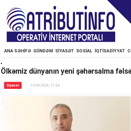
ANA SƏHİFƏ
GÜNDƏM
SİYASƏT
SOSİAL
İQTİSADİYYAT
C
Ölkəmiz dünyanın yeni şəhərsalma fəls
Siyasət
15-05-2026, 11:04