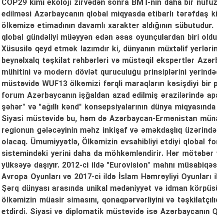
COP29 kimi ekoloji zirvədən sonra BMT-nin daha bir nüfu
edilməsi Azərbaycanın qlobal miqyasda etibarlı tərəfdaş ki
ölkəmizə etimadının davamlı xarakter aldığının sübutudur
qlobal gündəliyi müəyyən edən əsas oyunçulardan biri oldu
Xüsusilə qeyd etmək lazımdır ki, dünyanın müxtəlif yerləri
beynəlxalq təşkilat rəhbərləri və müstəqil ekspertlər Azərb
mühitini və modern dövlət quruculuğu prinsiplərini yerind
müstəvidə WUF13 ölkəmizi fərqli maraqların kəsişdiyi bir 
forum Azərbaycanın işğaldan azad edilmiş ərazilərində apar
şəhər" və "ağıllı kənd" konsepsiyalarının dünya miqyasınd
Siyasi müstəvidə bu, həm də Azərbaycan-Ermənistan münaq
regionun gələcəyinin məhz inkişaf və əməkdaşlıq üzərind
olacaq. Ümumiyyətlə, Ölkəmizin evsahibliyi etdiyi qlobal f
sistemindəki yerini daha da möhkəmləndirir. Hər mötəbər t
yüksəyə daşıyır. 2012-ci ildə "Eurovision" mahnı müsabiqəsi 
Avropa Oyunları və 2017-ci ildə İslam Həmrəyliyi Oyunları
Şərq dünyası arasında unikal mədəniyyət və idman körpüsü
ölkəmizin müasir simasını, qonaqpərvərliyini və təşkilatçıl
etdirdi. Siyasi və diplomatik müstəvidə isə Azərbaycanın