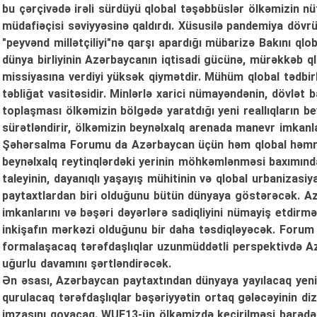
bu çərçivədə irəli sürdüyü qlobal təşəbbüslər ölkəmizin n
müdafiəçisi səviyyəsinə qaldırdı. Xüsusilə pandemiya dövrü
"peyvənd millətçiliyi"nə qarşı apardığı mübarizə Bakını qlo
dünya birliyinin Azərbaycanın iqtisadi gücünə, mürəkkəb qlo
missiyasına verdiyi yüksək qiymətdir. Mühüm qlobal tədbi
təbliğat vasitəsidir. Minlərlə xarici nümayəndənin, dövlət 
toplaşması ölkəmizin bölgədə yaratdığı yeni reallıqların be
sürətləndirir, ölkəmizin beynəlxalq arenada manevr imkanl
Şəhərsalma Forumu da Azərbaycan üçün həm qlobal həmrəy
beynəlxalq reytinqlərdəki yerinin möhkəmlənməsi baxımında
taleyinin, dayanıqlı yaşayış mühitinin və qlobal urbanizasi
paytaxtlardan biri olduğunu bütün dünyaya göstərəcək. Az
imkanlarını və bəşəri dəyərlərə sadiqliyini nümayiş etdirmək
inkişafın mərkəzi olduğunu bir daha təsdiqləyəcək. Forum 
formalaşacaq tərəfdaşlıqlar uzunmüddətli perspektivdə Az
uğurlu davamını şərtləndirəcək.
Ən əsası, Azərbaycan paytaxtından dünyaya yayılacaq yeni 
qurulacaq tərəfdaşlıqlar bəşəriyyətin ortaq gələcəyinin di
imzasını qoyacaq. WUF13-ün ölkəmizdə keçirilməsi barədə