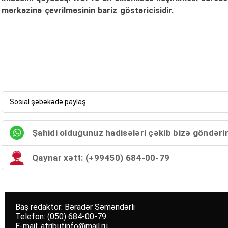
mərkəzinə çevrilməsinin bariz göstəricisidir.
Sosial şəbəkədə paylaş
Şahidi olduğunuz hadisələri çəkib bizə göndəri
Qaynar xətt: (+99450) 684-00-79
Baş redaktor: Bəradər Səməndərli
Telefon: (050) 684-00-79
E-mail: atributinfo@mail.ru