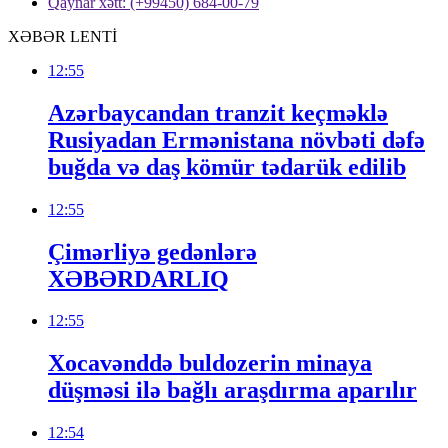
Qaynar xətt: (+99450) 684-00-79
XƏBƏR LENTİ
12:55
Azərbaycandan tranzit keçməklə
Rusiyadan Ermənistana növbəti dəfə
buğda və daş kömür tədarük edilib
12:55
Çimərliyə gedənlərə
XƏBƏRDARLIQ
12:55
Xocavənddə buldozerin minaya
düşməsi ilə bağlı araşdırma aparılır
12:54