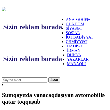
ANA SƏHİFƏ
GÜNDƏM
Sizin reklam burada
SİYASƏT
SOSİAL
İQTİSADİYYAT
CƏMİYYƏT
HADİSƏ
İDMAN
DÜNYA
Sizin reklam burada
YAZARLAR
MARAQLI
Axtar
Sumqayıtda yanacaqdaşıyan avtomobillə
qatar toqquşub