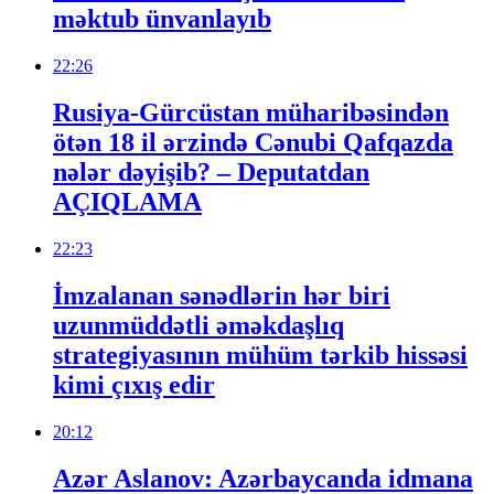
məktub ünvanlayıb
22:26
Rusiya-Gürcüstan müharibəsindən
ötən 18 il ərzində Cənubi Qafqazda
nələr dəyişib? – Deputatdan
AÇIQLAMA
22:23
İmzalanan sənədlərin hər biri
uzunmüddətli əməkdaşlıq
strategiyasının mühüm tərkib hissəsi
kimi çıxış edir
20:12
Azər Aslanov: Azərbaycanda idmana