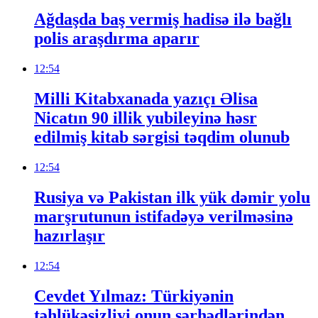
Ağdaşda baş vermiş hadisə ilə bağlı
polis araşdırma aparır
12:54
Milli Kitabxanada yazıçı Əlisa
Nicatın 90 illik yubileyinə həsr
edilmiş kitab sərgisi təqdim olunub
12:54
Rusiya və Pakistan ilk yük dəmir yolu
marşrutunun istifadəyə verilməsinə
hazırlaşır
12:54
Cevdet Yılmaz: Türkiyənin
təhlükəsizliyi onun sərhədlərindən