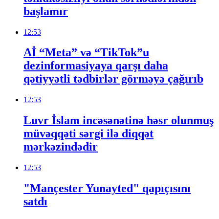
başlamır
12:53
Aİ “Meta” və “TikTok”u
dezinformasiyaya qarşı daha
qətiyyətli tədbirlər görməyə çağırıb
12:53
Luvr İslam incəsənətinə həsr olunmuş
müvəqqəti sərgi ilə diqqət
mərkəzindədir
12:53
"Mançester Yunayted" qapıçısını
satdı