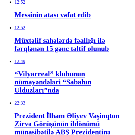
12:52
Messinin atası vəfat edib
12:52
Müxtəlif sahələrdə fəallığı ilə
fərqlənən 15 gənc təltif olunub
12:49
“Vilyarreal” klubunun
nümayəndələri “Sabahın
Ulduzları”nda
22:33
Prezident İlham Əliyev Vaşinqton
Zirvə Görüşünün ildönümü
münasibətilə ABŞ Prezidentinə