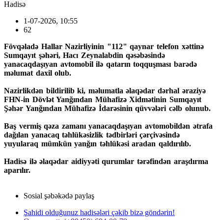
Hadisə
1-07-2026, 10:55
62
Fövqəladə Hallar Nazirliyinin "112" qaynar telefon xəttinə
Sumqayıt şəhəri, Hacı Zeynalabdin qəsəbəsində
yanacaqdaşıyan avtomobil ilə qatarın toqquşması barədə
məlumat daxil olub.
Nazirlikdən bildirilib ki, məlumatla əlaqədar dərhal əraziyə
FHN-in Dövlət Yanğından Mühafizə Xidmətinin Sumqayıt
Şəhər Yanğından Mühafizə İdarəsinin qüvvələri cəlb olunub.
Baş vermiş qəza zamanı yanacaqdaşıyan avtomobildən ətrafa
dağılan yanacaq təhlükəsizlik tədbirləri çərçivəsində
yuyularaq mümkün yanğın təhlükəsi aradan qaldırılıb.
Hadisə ilə əlaqədar aidiyyəti qurumlar tərəfindən araşdırma
aparılır.
Sosial şəbəkədə paylaş
Şahidi olduğunuz hadisələri çəkib bizə göndərin!