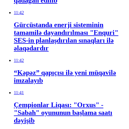
qadağan edilib
11:42
Gürcüstanda enerji sisteminin
tamamilə dayandırılması "Enquri"
SES-in planlaşdırılan sınaqları ilə
əlaqədardır
11:42
“Kəpəz” qapıçısı ilə yeni müqavilə
imzalayıb
11:41
Çempionlar Liqası: "Orxus" -
"Sabah" oyununun başlama saatı
dəyişib