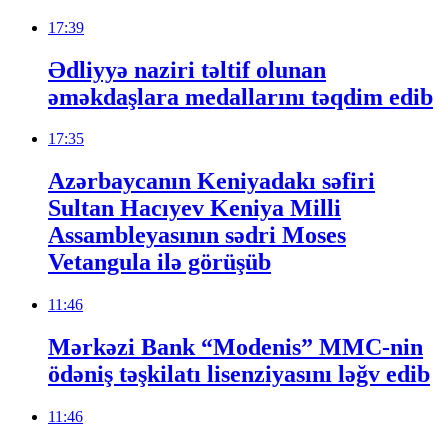
17:39
Ədliyyə naziri təltif olunan
əməkdaşlara medallarını təqdim edib
17:35
Azərbaycanın Keniyadakı səfiri
Sultan Hacıyev Keniya Milli
Assambleyasının sədri Moses
Vetangula ilə görüşüb
11:46
Mərkəzi Bank “Modenis” MMC-nin
ödəniş təşkilatı lisenziyasını ləğv edib
11:46