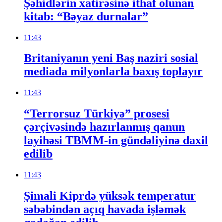
Şəhidlərin xatirəsinə ithaf olunan
kitab: “Bəyaz durnalar”
11:43
Britaniyanın yeni Baş naziri sosial
mediada milyonlarla baxış toplayır
11:43
“Terrorsuz Türkiyə” prosesi
çərçivəsində hazırlanmış qanun
layihəsi TBMM-in gündəliyinə daxil
edilib
11:43
Şimali Kiprdə yüksək temperatur
səbəbindən açıq havada işləmək