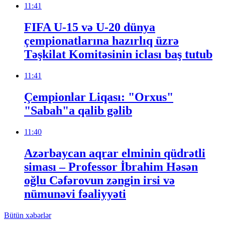
11:41
FIFA U-15 və U-20 dünya
çempionatlarına hazırlıq üzrə
Təşkilat Komitəsinin iclası baş tutub
11:41
Çempionlar Liqası: "Orxus"
"Sabah"a qalib gəlib
11:40
Azərbaycan aqrar elminin qüdrətli
siması – Professor İbrahim Həsən
oğlu Cəfərovun zəngin irsi və
nümunəvi fəaliyyəti
Bütün xəbərlər
Baş redaktor: Bəradər Səməndərli