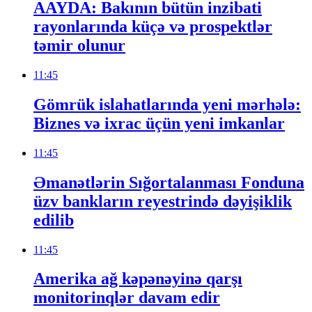
AAYDA: Bakının bütün inzibati
rayonlarında küçə və prospektlər
təmir olunur
11:45
Gömrük islahatlarında yeni mərhələ:
Biznes və ixrac üçün yeni imkanlar
11:45
Əmanətlərin Sığortalanması Fonduna
üzv bankların reyestrində dəyişiklik
edilib
11:45
Amerika ağ kəpənəyinə qarşı
monitorinqlər davam edir