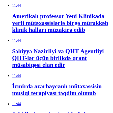
11:44
Amerikalı professor Yeni Klinikada
yerli mütəxəssislərlə birgə mürəkkəb
klinik halları müzakirə edib
11:44
Səhiyyə Nazirliyi və QHT Agentliyi
QHT-lər üçün birlikdə qrant
müsabiqəsi elan edir
11:44
İzmirdə azərbaycanlı mütəxəssisin
musiqi terapiyası təqdim olunub
11:44