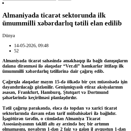
Almaniyada ticarət sektorunda ilk
ümummilli xəbərdarlıq tətili elan edilib
Dünya
14-05-2026, 09:48
52
Almaniyada ticarət sahəsində əməkhaqqı ilə bağlı danışıqların
dalana dirənməsi ilə əlaqədar “Ver.di” həmkarlar ittifaqı ilk
ümummilli xəbərdarlıq tətillərinə dair çağırış edib.
Çağırışla əlaqədar mayın 15-də ölkədə bir çox müəssisədə işin
dayandırılacağı gözlənilir. Genişmiqyaslı etiraz aksiyalarının
əsasən, Frankfurt, Hamburq, Ştutqart və Dortmund
şəhərlərində keçirilməsi planlaşdırılır.
Tətil çağırışı pərakəndə, eləcə də topdan və xarici ticarət
sektorlarında davam edən tarif mübahisələri ilə bağlıdır.
İşəgötürən tərəfin, o cümlədən Almaniya Ticarət
Assosiasiyasının təklifi altı ay ərzində heç bir artımın
olmamasını, noyabrın 1-dən 2 faiz və gələn il avqustun 1-dən