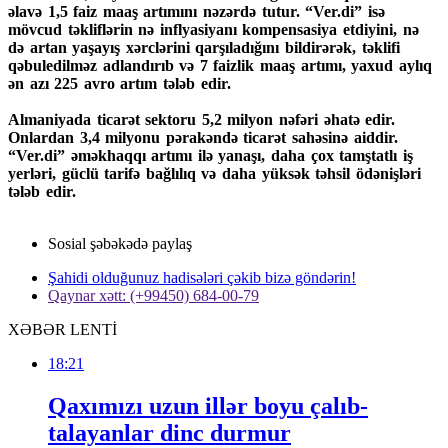
əlavə 1,5 faiz maaş artımını nəzərdə tutur. “Ver.di” isə
mövcud təkliflərin nə inflyasiyanı kompensasiya etdiyini, nə
də artan yaşayış xərclərini qarşıladığını bildirərək, təklifi
qəbuledilməz adlandırıb və 7 faizlik maaş artımı, yaxud aylıq
ən azı 225 avro artım tələb edir.
Almaniyada ticarət sektoru 5,2 milyon nəfəri əhatə edir.
Onlardan 3,4 milyonu pərakəndə ticarət sahəsinə aiddir.
“Ver.di” əməkhaqqı artımı ilə yanaşı, daha çox tamştatlı iş
yerləri, güclü tarifə bağlılıq və daha yüksək təhsil ödənişləri
tələb edir.
Sosial şəbəkədə paylaş
Şahidi olduğunuz hadisələri çəkib bizə göndərin!
Qaynar xətt: (+99450) 684-00-79
XƏBƏR LENTİ
18:21
Qaxımızı uzun illər boyu çalıb-
talayanlar dinc durmur