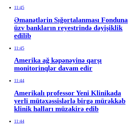
11:45
Əmanətlərin Sığortalanması Fonduna
üzv bankların reyestrində dəyişiklik
edilib
11:45
Amerika ağ kəpənəyinə qarşı
monitorinqlər davam edir
11:44
Amerikalı professor Yeni Klinikada
yerli mütəxəssislərlə birgə mürəkkəb
klinik halları müzakirə edib
11:44