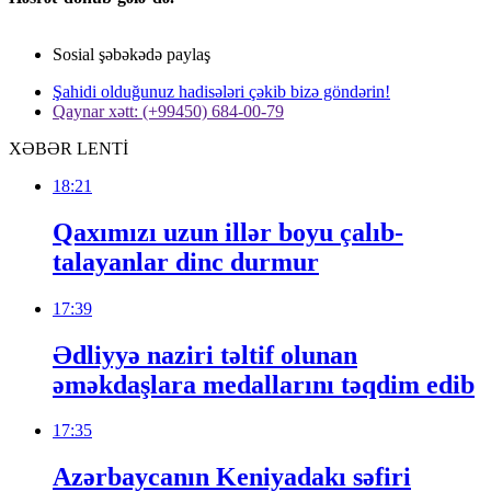
Sosial şəbəkədə paylaş
Şahidi olduğunuz hadisələri çəkib bizə göndərin!
Qaynar xətt: (+99450) 684-00-79
XƏBƏR LENTİ
18:21
Qaxımızı uzun illər boyu çalıb-
talayanlar dinc durmur
17:39
Ədliyyə naziri təltif olunan
əməkdaşlara medallarını təqdim edib
17:35
Azərbaycanın Keniyadakı səfiri