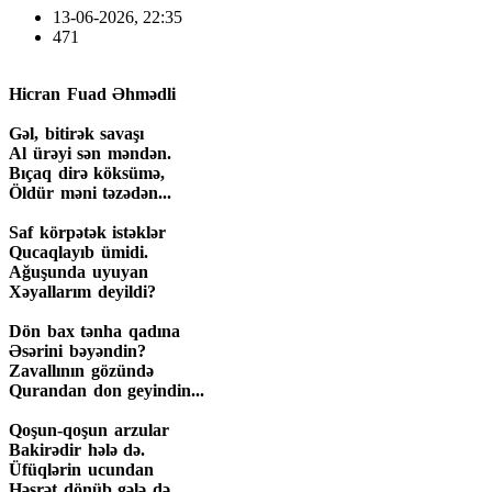
13-06-2026, 22:35
471
Hicran Fuad Əhmədli
Gəl, bitirək savaşı
Al ürəyi sən məndən.
Bıçaq dirə köksümə,
Öldür məni təzədən...
Saf körpətək istəklər
Qucaqlayıb ümidi.
Ağuşunda uyuyan
Xəyallarım deyildi?
Dön bax tənha qadına
Əsərini bəyəndin?
Zavallının gözündə
Qurandan don geyindin...
Qoşun-qoşun arzular
Bakirədir hələ də.
Üfüqlərin ucundan
Həsrət dönüb gələ də.