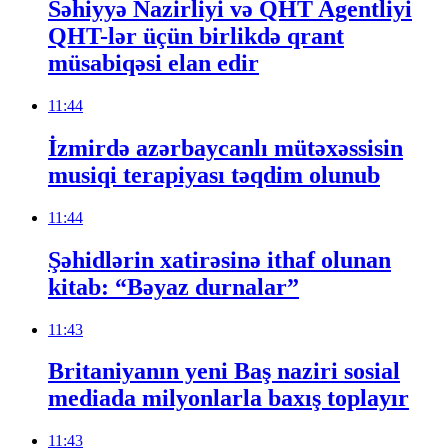
Səhiyyə Nazirliyi və QHT Agentliyi
QHT-lər üçün birlikdə qrant
müsabiqəsi elan edir
11:44
İzmirdə azərbaycanlı mütəxəssisin
musiqi terapiyası təqdim olunub
11:44
Şəhidlərin xatirəsinə ithaf olunan
kitab: “Bəyaz durnalar”
11:43
Britaniyanın yeni Baş naziri sosial
mediada milyonlarla baxış toplayır
11:43