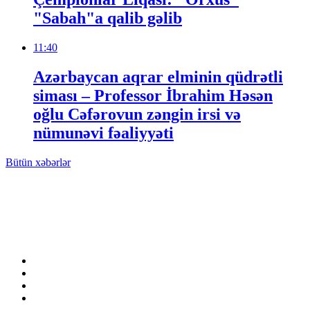
"Sabah"a qalib gəlib
11:40
Azərbaycan aqrar elminin qüdrətli
siması – Professor İbrahim Həsən
oğlu Cəfərovun zəngin irsi və
nümunəvi fəaliyyəti
Bütün xəbərlər
Baş redaktor: Bəradər Səməndərli
Telefon: (050) 684-00-79
E-mail: atributinfo@mail.ru
www.Atribuinfo.az copyright 2015-2023 Materiallardan istifadə
edərkən sayta mütləq istinad olunmalıdır.Bütün hüquqlar qorunur