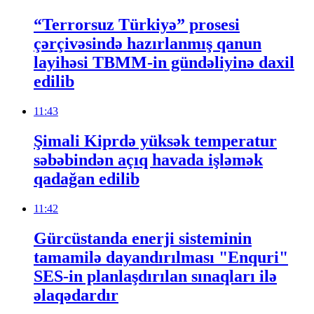
“Terrorsuz Türkiyə” prosesi
çərçivəsində hazırlanmış qanun
layihəsi TBMM-in gündəliyinə daxil
edilib
11:43
Şimali Kiprdə yüksək temperatur
səbəbindən açıq havada işləmək
qadağan edilib
11:42
Gürcüstanda enerji sisteminin
tamamilə dayandırılması "Enquri"
SES-in planlaşdırılan sınaqları ilə
əlaqədardır