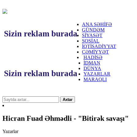
ANA SƏHİFƏ
GÜNDƏM
Sizin reklam burada
SİYASƏT
SOSİAL
İQTİSADİYYAT
CƏMİYYƏT
HADİSƏ
İDMAN
DÜNYA
Sizin reklam burada
YAZARLAR
MARAQLI
Axtar
Hicran Fuad Əhmədli - "Bitirək savaşı"
Yazarlar