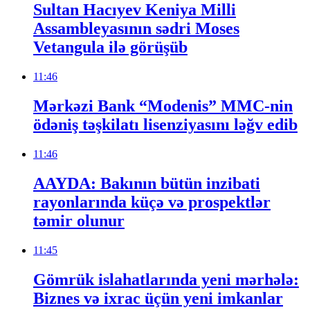
Sultan Hacıyev Keniya Milli
Assambleyasının sədri Moses
Vetangula ilə görüşüb
11:46
Mərkəzi Bank “Modenis” MMC-nin
ödəniş təşkilatı lisenziyasını ləğv edib
11:46
AAYDA: Bakının bütün inzibati
rayonlarında küçə və prospektlər
təmir olunur
11:45
Gömrük islahatlarında yeni mərhələ:
Biznes və ixrac üçün yeni imkanlar