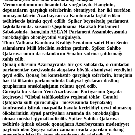
Memorandumunun önəmini də vurğulayıb. Həmçinin,
deputatların qarşılıqlı səfərlərinin əhəmiyyəti, hər iki tərəfdən
nümayəndələrin Azərbaycan və Kambocada təşkil edilən
tədbirlərdə iştirakı qeyd edilib. Spiker beynəlxalq parlament
təşkilatlarında, xüsusilə Qoşulmama Hərəkatı Parlament
Şəbəkəsində, həmçinin ASEAN Parlament Assambleyasında
əməkdaşlığın əhəmiyyətini vurğulayıb.
Thun Vathana Kamboca Krallığı Senatının sədri Hun Senin
salamlarını Milli Məclisin sədrinə çatdırıb. Spiker Sahibə
Qafarova onun da salamlarını Senatın sədrinə çatdırmağı
xahiş edib.
Qonaq ölkəsinin Azərbaycanla bir çox sahələrdə, o cümlədən
parlamentlər çərçivəsində əlaqələrə böyük əhəmiyyət verdiyini
qeyd edib. Qonaq bu kontekstdə qarşılıqlı səfərlərin, həmçinin
hər iki ölkənin parlamentində fəaliyyət göstərən dostluq
qruplarının əməkdaşlığının rolunu qeyd edib.
Görüşdə bu səfərin Yeni Azərbaycan Partiyasının Şuşada
keçirəcəyi “Qlobal təhlükəsizliyə regional töhfə: Cənubi
Qafqazda sülh quruculuğu” mövzusunda beynəlxalq
konfransda iştirak məqsədilə həyata keçirildiyi qeyd olunaraq,
ölkələrimizin siyasi partiyaları arasında da əməkdaşlığın
olması müsbət qiymətləndirilib. Spiker Sahibə Qafarova
tədbirdə iştirak edəcək qonaqların Azərbaycanın mədəniyyət
paytaxtı olan Şuşaya səfəri zamanı orada aparılan nəhəng
quruculuq işləri ilə tanış olacaqlarını da söyləyib. O,