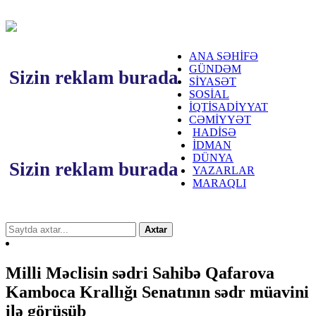
ANA SƏHİFƏ
GÜNDƏM
Sizin reklam burada
SİYASƏT
SOSİAL
İQTİSADİYYAT
CƏMİYYƏT
HADİSƏ
İDMAN
DÜNYA
Sizin reklam burada
YAZARLAR
MARAQLI
Axtar
Milli Məclisin sədri Sahibə Qafarova
Kamboca Krallığı Senatının sədr müavini
ilə görüşüb