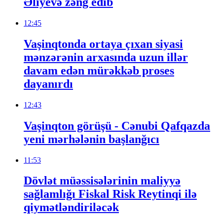
Əliyevə zəng edib
12:45
Vaşinqtonda ortaya çıxan siyasi
mənzərənin arxasında uzun illər
davam edən mürəkkəb proses
dayanırdı
12:43
Vaşinqton görüşü - Cənubi Qafqazda
yeni mərhələnin başlanğıcı
11:53
Dövlət müəssisələrinin maliyyə
sağlamlığı Fiskal Risk Reytinqi ilə
qiymətləndiriləcək