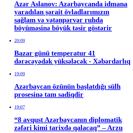
Azər Aslanov: Azərbaycanda idmana
yaradılan şərait övladlarımızın
sağlam və vətənpərvər ruhda
böyüməsinə böyük təsir göstərir
20:09
Bazar günü temperatur 41
dərəcəyədək yüksələcək - Xəbərdarlıq
19:09
Azərbaycan özünün başlatdığı sülh
prosesinə tam sadiqdir
19:07
“8 avqust Azərbaycanın diplomatik
zəfəri kimi tarixdə qalacaq” – Arzu