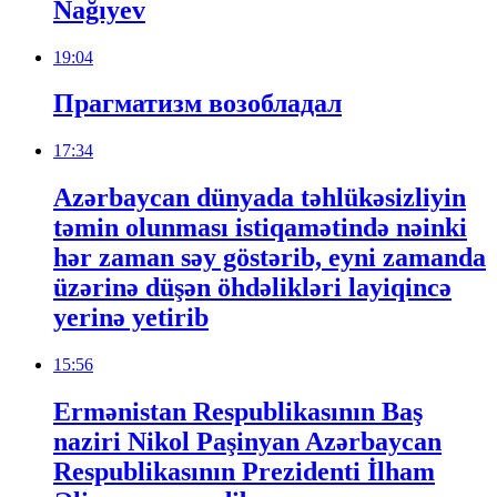
Nağıyev
19:04
Прагматизм возобладал
17:34
Azərbaycan dünyada təhlükəsizliyin
təmin olunması istiqamətində nəinki
hər zaman səy göstərib, eyni zamanda
üzərinə düşən öhdəlikləri layiqincə
yerinə yetirib
15:56
Ermənistan Respublikasının Baş
naziri Nikol Paşinyan Azərbaycan
Respublikasının Prezidenti İlham