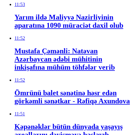
11:53
Yarım ildə Maliyyə Nazirliyinin
aparatına 1090 müraciət daxil olub
11:52
Mustafa Çəmənli: Natəvan
Azərbaycan ədəbi mühitinin
inkişafına mühüm töhfələr verib
11:52
Ömrünü balet sənətinə həsr edən
görkəmli sənətkar - Rəfiqə Axundova
11:51
Kəpənəklər bütün dünyada yaşayış
areallarını dəyişməyə başlayıb