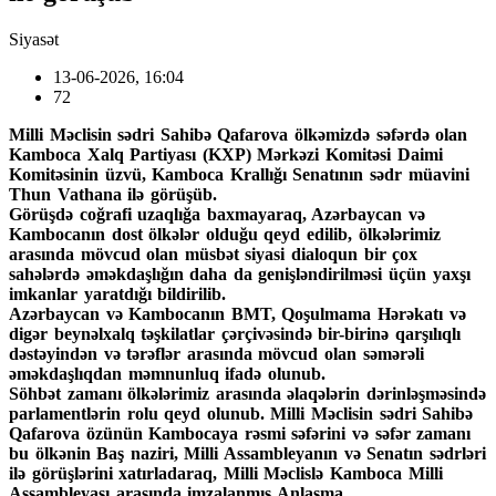
Siyasət
13-06-2026, 16:04
72
Milli Məclisin sədri Sahibə Qafarova ölkəmizdə səfərdə olan
Kamboca Xalq Partiyası (KXP) Mərkəzi Komitəsi Daimi
Komitəsinin üzvü, Kamboca Krallığı Senatının sədr müavini
Thun Vathana ilə görüşüb.
Görüşdə coğrafi uzaqlığa baxmayaraq, Azərbaycan və
Kambocanın dost ölkələr olduğu qeyd edilib, ölkələrimiz
arasında mövcud olan müsbət siyasi dialoqun bir çox
sahələrdə əməkdaşlığın daha da genişləndirilməsi üçün yaxşı
imkanlar yaratdığı bildirilib.
Azərbaycan və Kambocanın BMT, Qoşulmama Hərəkatı və
digər beynəlxalq təşkilatlar çərçivəsində bir-birinə qarşılıqlı
dəstəyindən və tərəflər arasında mövcud olan səmərəli
əməkdaşlıqdan məmnunluq ifadə olunub.
Söhbət zamanı ölkələrimiz arasında əlaqələrin dərinləşməsində
parlamentlərin rolu qeyd olunub. Milli Məclisin sədri Sahibə
Qafarova özünün Kambocaya rəsmi səfərini və səfər zamanı
bu ölkənin Baş naziri, Milli Assambleyanın və Senatın sədrləri
ilə görüşlərini xatırladaraq, Milli Məclislə Kamboca Milli
Assambleyası arasında imzalanmış Anlaşma