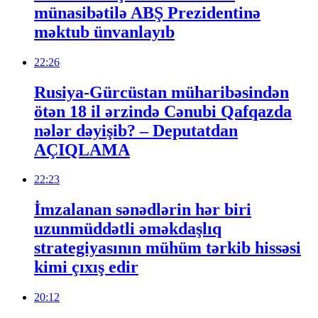
münasibətilə ABŞ Prezidentinə
məktub ünvanlayıb
22:26
Rusiya-Gürcüstan müharibəsindən
ötən 18 il ərzində Cənubi Qafqazda
nələr dəyişib? – Deputatdan
AÇIQLAMA
22:23
İmzalanan sənədlərin hər biri
uzunmüddətli əməkdaşlıq
strategiyasının mühüm tərkib hissəsi
kimi çıxış edir
20:12