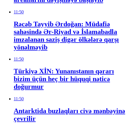
11:50
Rəcəb Tayyib Ərdoğan: Müdafiə
sahəsində Ər-Riyad və İslamabadla
imzalanan saziş digər ölkələrə qarşı
yönəlməyib
11:50
Türkiyə XİN: Yunanıstanın qərarı
bizim üçün heç bir hüquqi nəticə
doğurmur
11:50
Antarktida buzlaqları civə mənbəyinə
çevrilir