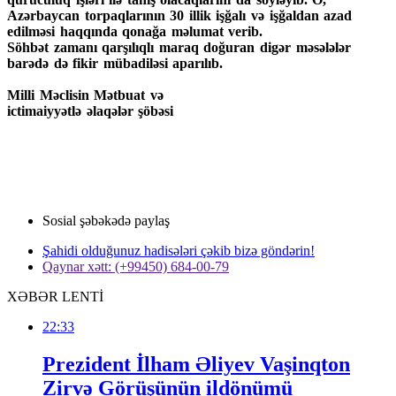
Azərbaycan torpaqlarının 30 illik işğalı və işğaldan azad
edilməsi haqqında qonağa məlumat verib.
Söhbət zamanı qarşılıqlı maraq doğuran digər məsələlər
barədə də fikir mübadiləsi aparılıb.
Milli Məclisin Mətbuat və
ictimaiyyətlə əlaqələr şöbəsi
Sosial şəbəkədə paylaş
Şahidi olduğunuz hadisələri çəkib bizə göndərin!
Qaynar xətt: (+99450) 684-00-79
XƏBƏR LENTİ
22:33
Prezident İlham Əliyev Vaşinqton
Zirvə Görüşünün ildönümü