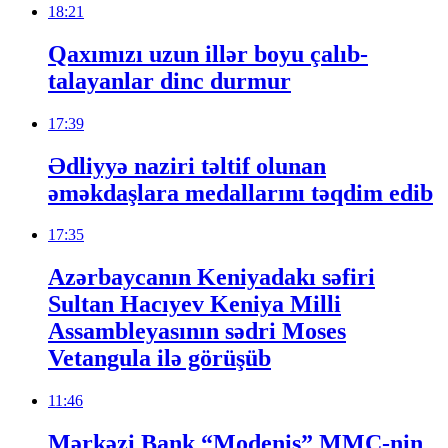
18:21
Qaxımızı uzun illər boyu çalıb-
talayanlar dinc durmur
17:39
Ədliyyə naziri təltif olunan
əməkdaşlara medallarını təqdim edib
17:35
Azərbaycanın Keniyadakı səfiri
Sultan Hacıyev Keniya Milli
Assambleyasının sədri Moses
Vetangula ilə görüşüb
11:46
Mərkəzi Bank “Modenis” MMC-nin