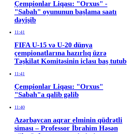
Çempionlar Liqası: "Orxus" -
"Sabah" oyununun başlama saatı
dəyişib
11:41
FIFA U-15 və U-20 dünya
çempionatlarına hazırlıq üzrə
Təşkilat Komitəsinin iclası baş tutub
11:41
Çempionlar Liqası: "Orxus"
"Sabah"a qalib gəlib
11:40
Azərbaycan aqrar elminin qüdrətli
siması – Professor İbrahim Həsən