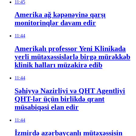
11:45
Amerika ağ kəpənəyinə qarşı
monitorinqlər davam edir
11:44
Amerikalı professor Yeni Klinikada
yerli mütəxəssislərlə birgə mürəkkəb
klinik halları müzakirə edib
11:44
Səhiyyə Nazirliyi və QHT Agentliyi
QHT-lər üçün birlikdə qrant
müsabiqəsi elan edir
11:44
İzmirdə azərbaycanlı mütəxəssisin