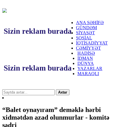
ANA SƏHİFƏ
GÜNDƏM
Sizin reklam burada
SİYASƏT
SOSİAL
İQTİSADİYYAT
CƏMİYYƏT
HADİSƏ
İDMAN
DÜNYA
Sizin reklam burada
YAZARLAR
MARAQLI
Axtar
“Balet oynayıram” deməklə hərbi
xidmətdən azad olunmurlar - komitə
sədri