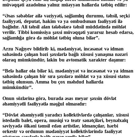
müvəqqəti azadolma yalnız müəyyən hallarda tətbiq edilir:
“Əsas səbəblər ailə vəziyyəti, sağlamlıq durumu, təhsil, seçki
fəaliyyəti, deputat, hakim və ya ombudsman fəaliyyəti ilə
bağlıdır. Ali təhsil alan tələbələrə təhsil müddətində möhlət
verilir. Tibbi komissiya şəxsi müvəqqəti yararsız hesab edərsə,
sağlamlığa görə də möhlət tətbiq oluna bilər”.
Arzu Nağıyev bildirib ki, mədəniyyət, incəsənət və idman
sahəsində çalışan bəzi şəxslərlə bağlı xüsusi yanaşma nəzəri
olaraq mümkündür, lakin bu avtomatik xarakter daşımır:
“Belə hallar ola bilər ki, mədəniyyət və incəsənət və ya idman
sahəsində çalışan bir sıra şəxslərə möhlət və ya xüsusi status
tətbiq olunsun. Amma bu çox məhdud hallarda
mümkündür”.
Onun sözlərinə görə, burada əsas meyar şəxsin dövlət
əhəmiyyətli fəaliyyətlə məşğul olmasıdır:
“Dövlət əhəmiyyətli yaradıcı kollektivlərdə çalışanlar, xüsusi
istedadlı balet, opera, musiqi və teatr sənətçiləri, beynəlxalq
səviyyədə ölkəni təmsil edən artistlər, idmançılar, hərbi
orkestr və ordunun mədəniyyət kollektivlərində fəaliyyət
göstərən şəxslərlə bağlı qərar verilə bilər”.