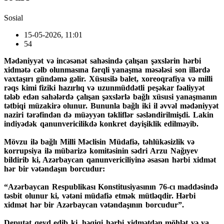
Sosial
15-05-2026, 11:01
54
Mədəniyyət və incəsənət sahəsində çalışan şəxslərin hərbi
xidmətə cəlb olunmasına fərqli yanaşma məsələsi son illərdə
vaxtaşırı gündəmə gəlir. Xüsusilə balet, xoreoqrafiya və milli
rəqs kimi fiziki hazırlıq və uzunmüddətli peşəkar fəaliyyət
tələb edən sahələrdə çalışan şəxslərlə bağlı xüsusi yanaşmanın
tətbiqi müzakirə olunur. Bununla bağlı iki il əvvəl mədəniyyət
naziri tərəfindən də müəyyən təkliflər səsləndirilmişdi. Lakin
indiyədək qanunvericilikdə konkret dəyişiklik edilməyib.
Mövzu ilə bağlı Milli Məclisin Müdafiə, təhlükəsizlik və
korrupsiya ilə mübarizə komitəsinin sədri Arzu Nağıyev
bildirib ki, Azərbaycan qanunvericiliyinə əsasən hərbi xidmət
hər bir vətəndaşın borcudur:
“Azərbaycan Respublikası Konstitusiyasının 76-cı maddəsində
təsbit olunur ki, vətəni müdafiə etmək mütləqdir. Hərbi
xidmət hər bir Azərbaycan vətəndaşının borcudur”.
Deputat qeyd edib ki, həqiqi hərbi xidmətdən möhlət və ya