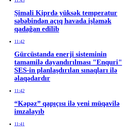
11:43
Şimali Kiprdə yüksək temperatur
səbəbindən açıq havada işləmək
qadağan edilib
11:42
Gürcüstanda enerji sisteminin
tamamilə dayandırılması "Enquri"
SES-in planlaşdırılan sınaqları ilə
əlaqədardır
11:42
“Kəpəz” qapıçısı ilə yeni müqavilə
imzalayıb
11:41