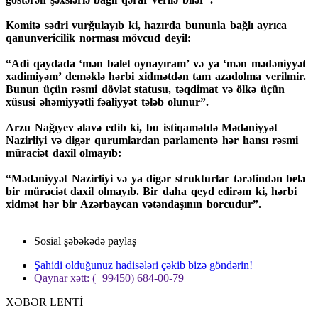
Komitə sədri vurğulayıb ki, hazırda bununla bağlı ayrıca
qanunvericilik norması mövcud deyil:
“Adi qaydada ‘mən balet oynayıram’ və ya ‘mən mədəniyyət
xadimiyəm’ deməklə hərbi xidmətdən tam azadolma verilmir.
Bunun üçün rəsmi dövlət statusu, təqdimat və ölkə üçün
xüsusi əhəmiyyətli fəaliyyət tələb olunur”.
Arzu Nağıyev əlavə edib ki, bu istiqamətdə Mədəniyyət
Nazirliyi və digər qurumlardan parlamentə hər hansı rəsmi
müraciət daxil olmayıb:
“Mədəniyyət Nazirliyi və ya digər strukturlar tərəfindən belə
bir müraciət daxil olmayıb. Bir daha qeyd edirəm ki, hərbi
xidmət hər bir Azərbaycan vətəndaşının borcudur”.
Sosial şəbəkədə paylaş
Şahidi olduğunuz hadisələri çəkib bizə göndərin!
Qaynar xətt: (+99450) 684-00-79
XƏBƏR LENTİ