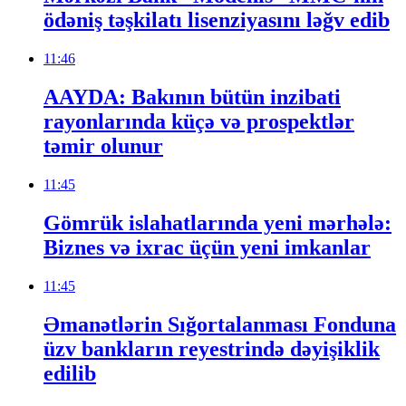
ödəniş təşkilatı lisenziyasını ləğv edib
11:46
AAYDA: Bakının bütün inzibati
rayonlarında küçə və prospektlər
təmir olunur
11:45
Gömrük islahatlarında yeni mərhələ:
Biznes və ixrac üçün yeni imkanlar
11:45
Əmanətlərin Sığortalanması Fonduna
üzv bankların reyestrində dəyişiklik
edilib