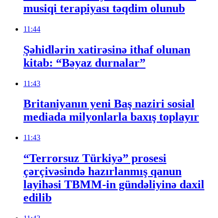
musiqi terapiyası təqdim olunub
11:44
Şəhidlərin xatirəsinə ithaf olunan
kitab: “Bəyaz durnalar”
11:43
Britaniyanın yeni Baş naziri sosial
mediada milyonlarla baxış toplayır
11:43
“Terrorsuz Türkiyə” prosesi
çərçivəsində hazırlanmış qanun
layihəsi TBMM-in gündəliyinə daxil
edilib