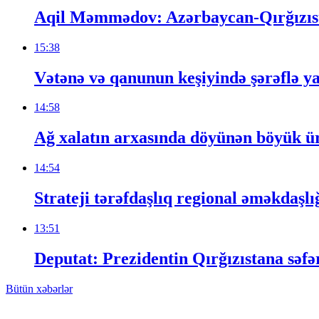
Aqil Məmmədov: Azərbaycan-Qırğızıstan
15:38
Vətənə və qanunun keşiyində şərəflə 
14:58
Ağ xalatın arxasında döyünən böyük ü
14:54
Strateji tərəfdaşlıq regional əməkdaşlı
13:51
Deputat: Prezidentin Qırğızıstana səfə
Bütün xəbərlər
Baş redaktor: Bəradər Səməndərli
Telefon: (050) 684-00-79