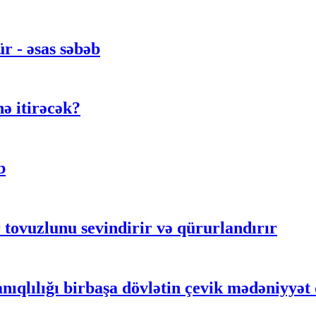
 - əsas səbəb
ə itirəcək?
b
tovuzlunu sevindirir və qürurlandırır
anıqlılığı birbaşa dövlətin çevik mədəniyyət