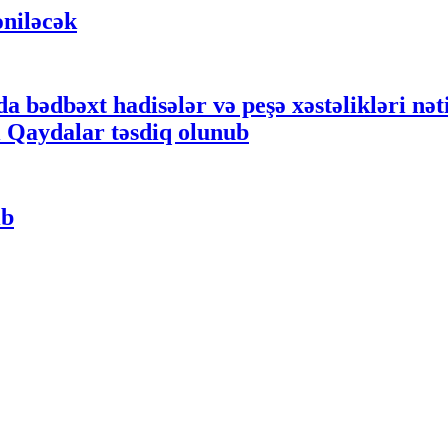
əniləcək
da bədbəxt hadisələr və peşə xəstəlikləri nət
ni Qaydalar təsdiq olunub
ıb