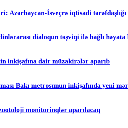
: Azərbaycan-İsveçrə iqtisadi tərəfdaşlığı 
lərarası dialoqun təşviqi ilə bağlı həyata k
n inkişafına dair müzakirələr aparıb
ılması Bakı metrosunun inkişafında yeni mə
zootoloji monitorinqlər aparılacaq