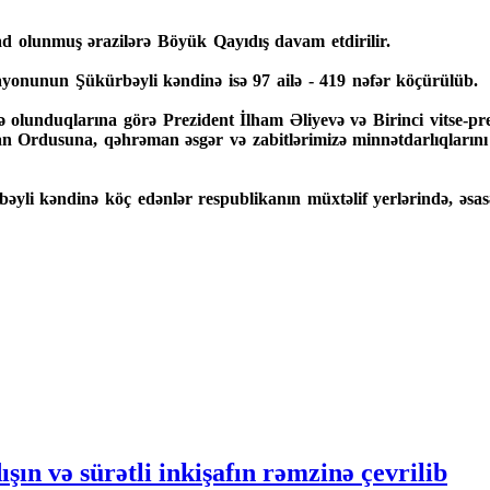
ad olunmuş ərazilərə Böyük Qayıdış davam etdirilir.
ayonunun Şükürbəyli kəndinə isə 97 ailə - 419 nəfər köçürülüb.
tə olunduqlarına görə Prezident İlham Əliyevə və Birinci vitse-p
n Ordusuna, qəhrəman əsgər və zabitlərimizə minnətdarlıqlarını 
yli kəndinə köç edənlər respublikanın müxtəlif yerlərində, əsas
ın və sürətli inkişafın rəmzinə çevrilib