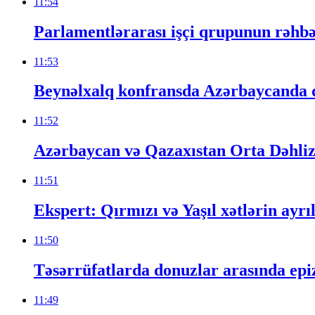
11:54
Parlamentlərarası işçi qrupunun rəhbəri
11:53
Beynəlxalq konfransda Azərbaycanda din
11:52
Azərbaycan və Qazaxıstan Orta Dəhlizi
11:51
Ekspert: Qırmızı və Yaşıl xətlərin ayr
11:50
Təsərrüfatlarda donuzlar arasında epi
11:49