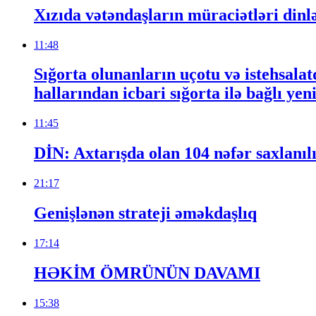
Xızıda vətəndaşların müraciətləri dinl
11:48
Sığorta olunanların uçotu və istehsalat
hallarından icbari sığorta ilə bağlı ye
11:45
DİN: Axtarışda olan 104 nəfər saxlanıl
21:17
Genişlənən strateji əməkdaşlıq
17:14
HƏKİM ÖMRÜNÜN DAVAMI
15:38