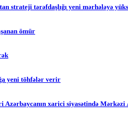
 strateji tərəfdaşlığı yeni mərhələyə yüks
yaşanan ömür
rək
ğa yeni töhfələr verir
ri Azərbaycanın xarici siyasətində Mərkəzi 