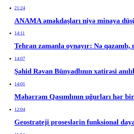
21:24
ANAMA əməkdaşları niyə minaya düşür
14:11
Tehran zamanla oynayır: Nə qazanıb, n
14:07
Şəhid Rəvan Bünyadlının xatirəsi anılı
14:01
Məhərrəm Qasımlının uğurları hər bir 
12:04
Geostrateji proseslərin funksional day