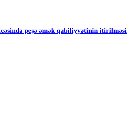
icəsində peşə əmək qabiliyyətinin itirilməsi