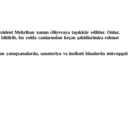
rezident Mehriban xanım Əliyevaya təşəkkür ediblər. Onlar,
bildirib, bu yolda canlarından keçən şəhidlərimizə rəhmət
ən yataqxanalarda, sanatoriya və inzibati binalarda müvəqqəti