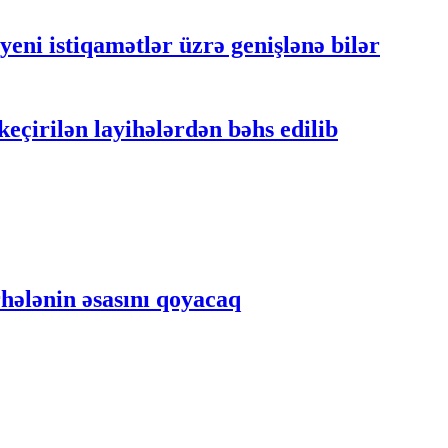
yeni istiqamətlər üzrə genişlənə bilər
eçirilən layihələrdən bəhs edilib
rhələnin əsasını qoyacaq