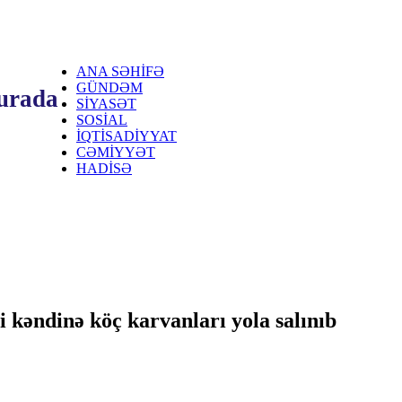
ANA SƏHİFƏ
GÜNDƏM
burada
SİYASƏT
SOSİAL
İQTİSADİYYAT
CƏMİYYƏT
HADİSƏ
 kəndinə köç karvanları yola salınıb