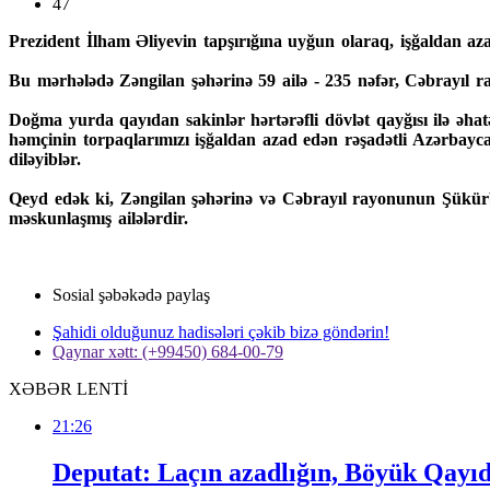
47
Prezident İlham Əliyevin tapşırığına uyğun olaraq, işğaldan az
Bu mərhələdə Zəngilan şəhərinə 59 ailə - 235 nəfər, Cəbrayıl r
Doğma yurda qayıdan sakinlər hərtərəfli dövlət qayğısı ilə əha
həmçinin torpaqlarımızı işğaldan azad edən rəşadətli Azərbayca
diləyiblər.
Qeyd edək ki, Zəngilan şəhərinə və Cəbrayıl rayonunun Şükürbə
məskunlaşmış ailələrdir.
Sosial şəbəkədə paylaş
Şahidi olduğunuz hadisələri çəkib bizə göndərin!
Qaynar xətt: (+99450) 684-00-79
XƏBƏR LENTİ
21:26
Deputat: Laçın azadlığın, Böyük Qayıdış