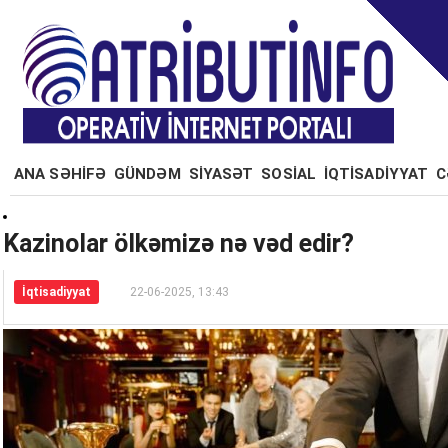
ANA SƏHİFƏ
GÜNDƏM
SİYASƏT
SOSİAL
İQTİSADİYYAT
C
Kazinolar ölkəmizə nə vəd edir?
İqtisadiyyat
22-06-2025, 13:43