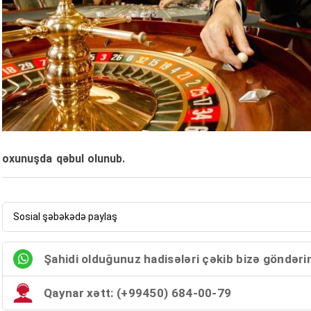
oxunuşda qəbul olunub.
Sosial şəbəkədə paylaş
Şahidi olduğunuz hadisələri çəkib bizə göndəri
Qaynar xətt: (+99450) 684-00-79