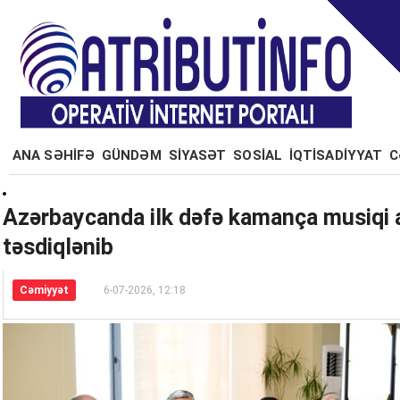
ANA SƏHİFƏ
GÜNDƏM
SİYASƏT
SOSİAL
İQTİSADİYYAT
C
Azərbaycanda ilk dəfə kamança musiqi al
təsdiqlənib
Cəmiyyət
6-07-2026, 12:18