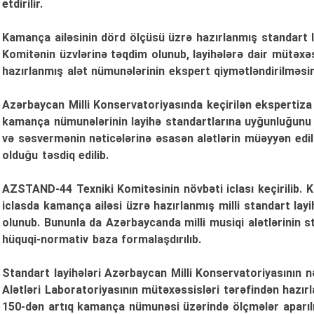
etdirilir.
Kamança ailəsinin dörd ölçüsü üzrə hazırlanmış standart lay
Komitənin üzvlərinə təqdim olunub, layihələrə dair mütəxəs
hazırlanmış alət nümunələrinin ekspert qiymətləndirilməsini
Azərbaycan Milli Konservatoriyasında keçirilən ekspertiza 
kamança nümunələrinin layihə standartlarına uyğunluğunu q
və səsvermənin nəticələrinə əsasən alətlərin müəyyən edi
olduğu təsdiq edilib.
AZSTAND-44 Texniki Komitəsinin növbəti iclası keçirilib. Kom
iclasda kamança ailəsi üzrə hazırlanmış milli standart layi
olunub. Bununla da Azərbaycanda milli musiqi alətlərinin st
hüquqi-normativ baza formalaşdırılıb.
Standart layihələri Azərbaycan Milli Konservatoriyasının 
Alətləri Laboratoriyasının mütəxəssisləri tərəfindən hazırl
150-dən artıq kamança nümunəsi üzərində ölçmələr aparılıb