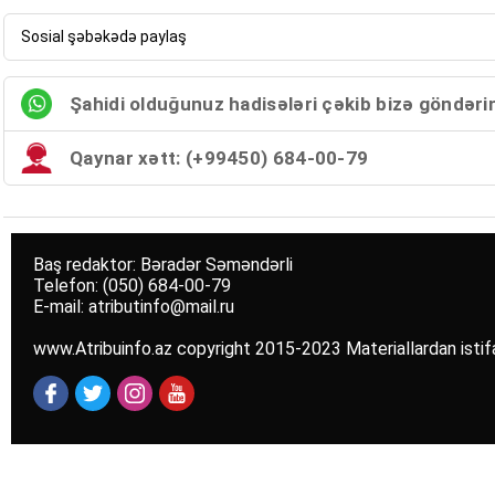
Sosial şəbəkədə paylaş
Şahidi olduğunuz hadisələri çəkib bizə göndəri
Qaynar xətt: (+99450) 684-00-79
Baş redaktor: Bəradər Səməndərli
Telefon: (050) 684-00-79
E-mail: atributinfo@mail.ru
www.Atribuinfo.az copyright 2015-2023 Materiallardan istif