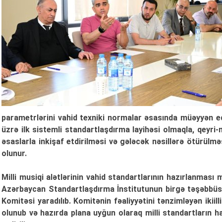
parametrlərini vahid texniki normalar əsasında müəyyən edi
üzrə ilk sistemli standartlaşdırma layihəsi olmaqla, qeyri
əsaslarla inkişaf etdirilməsi və gələcək nəsillərə ötürülm
olunur.
Milli musiqi alətlərinin vahid standartlarının hazırlanması
Azərbaycan Standartlaşdırma İnstitutunun birgə təşəbbüs
Komitəsi yaradılıb. Komitənin fəaliyyətini tənzimləyən ikiill
olunub və hazırda plana uyğun olaraq milli standartların h