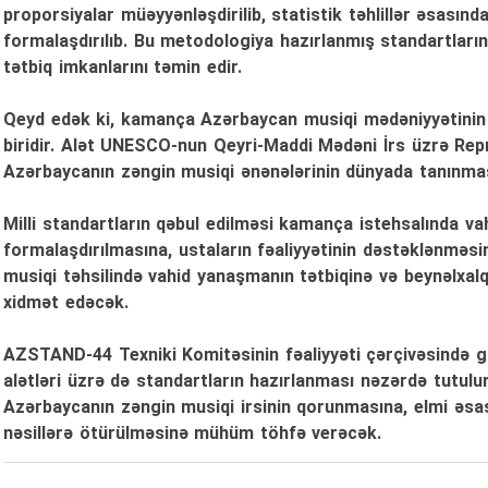
proporsiyalar müəyyənləşdirilib, statistik təhlillər əsasın
formalaşdırılıb. Bu metodologiya hazırlanmış standartların
tətbiq imkanlarını təmin edir.
Qeyd edək ki, kamança Azərbaycan musiqi mədəniyyətinin 
biridir. Alət UNESCO-nun Qeyri-Maddi Mədəni İrs üzrə Repre
Azərbaycanın zəngin musiqi ənənələrinin dünyada tanınma
Milli standartların qəbul edilməsi kamança istehsalında va
formalaşdırılmasına, ustaların fəaliyyətinin dəstəklənməsinə
musiqi təhsilində vahid yanaşmanın tətbiqinə və beynəlxal
xidmət edəcək.
AZSTAND-44 Texniki Komitəsinin fəaliyyəti çərçivəsində gə
alətləri üzrə də standartların hazırlanması nəzərdə tutulur
Azərbaycanın zəngin musiqi irsinin qorunmasına, elmi əsas
nəsillərə ötürülməsinə mühüm töhfə verəcək.