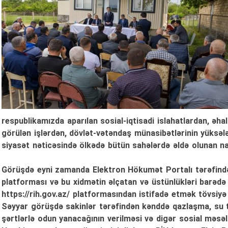
respublikamızda aparılan sosial-iqtisadi islahatlardan, əhal
görülən işlərdən, dövlət-vətəndaş münasibətlərinin yüksələ
siyasət nəticəsində ölkədə bütün sahələrdə əldə olunan nai
Görüşdə eyni zamanda Elektron Hökumət Portalı tərəfində
platforması və bu xidmətin əlçatan və üstünlükləri barədə
https://rih.gov.az/ platformasından istifadə etmək tövsiy
Səyyar görüşdə sakinlər tərəfindən kənddə qazlaşma, su tə
şərtlərlə odun yanacağının verilməsi və digər sosial məsələ