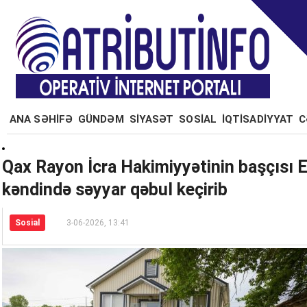
ANA SƏHİFƏ
GÜNDƏM
SİYASƏT
SOSİAL
İQTİSADİYYAT
C
Qax Rayon İcra Hakimiyyətinin başçısı 
kəndində səyyar qəbul keçirib
Sosial
3-06-2026, 13:41