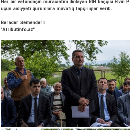
Hər bir vətəndaşın müraciətini dinləyən RİH başçısı Elvin P
üçün aidiyyəti qurumlara müvafiq tapşırıqlar verib.
Bəradər Səməndərli
"Atributinfo.az"